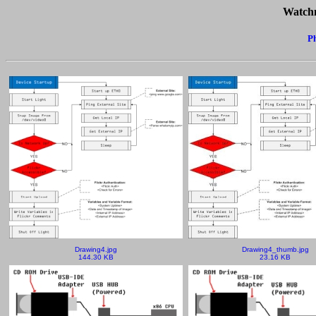
Watchm
Ph
Drawing4.jpg
Drawing4_thumb.jpg
144.30 KB
23.16 KB