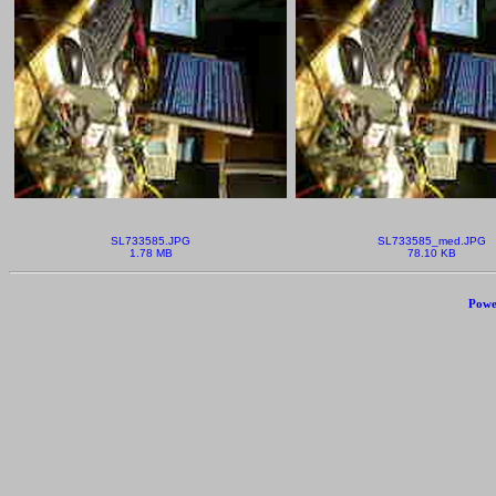
SL733585.JPG
SL733585_med.JPG
1.78 MB
78.10 KB
Powe