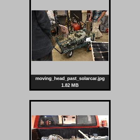
moving_head_past_solarcar.jpg
1.82 MB