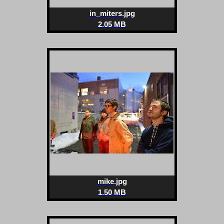
in_miters.jpg
2.05 MB
mike.jpg
1.50 MB