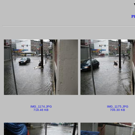
Ph
IMG_1174.JPG
IMG_1175.JPG
718.46 KB
706.30 KB