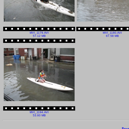
MVI_1179.AVI
MVI_1180.AVI
57.12 MB
67.58 MB
MVI_1194.AVI
53.60 MB
Powe