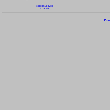
scopehuge.jpg
3.28 MB
Powe