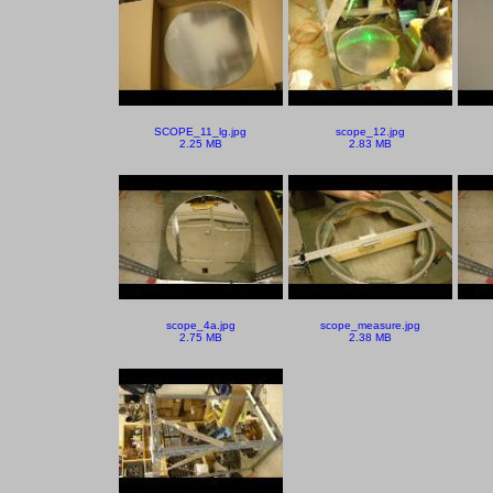
SCOPE_11_lg.jpg
scope_12.jpg
2.25 MB
2.83 MB
scope_4a.jpg
scope_measure.jpg
2.75 MB
2.38 MB