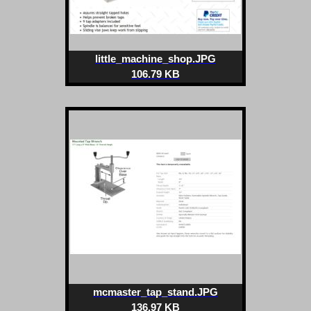
little_machine_shop.JPG
106.79 KB
mcmaster_tap_stand.JPG
136.97 KB