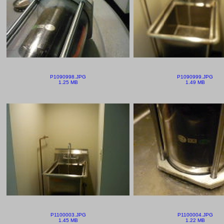
P1090998.JPG
P1090999.JPG
1.25 MB
1.49 MB
P1100003.JPG
P1100004.JPG
1.45 MB
1.22 MB