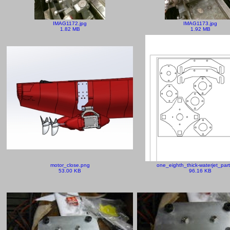
IMAG1172.jpg
IMAG1173.jpg
1.82 MB
1.92 MB
motor_close.png
one_eighth_thick-waterjet_par
53.00 KB
96.16 KB