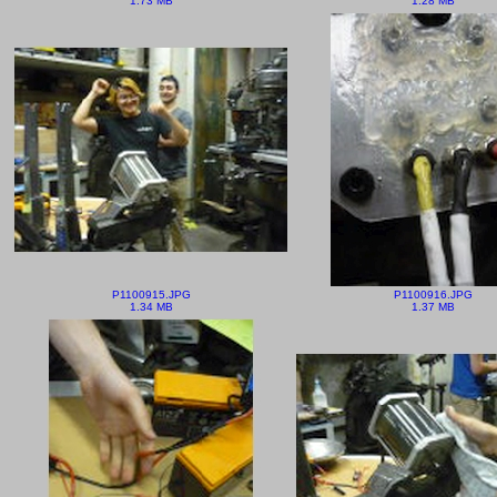
1.73 MB
1.28 MB
P1100915.JPG
P1100916.JPG
1.34 MB
1.37 MB