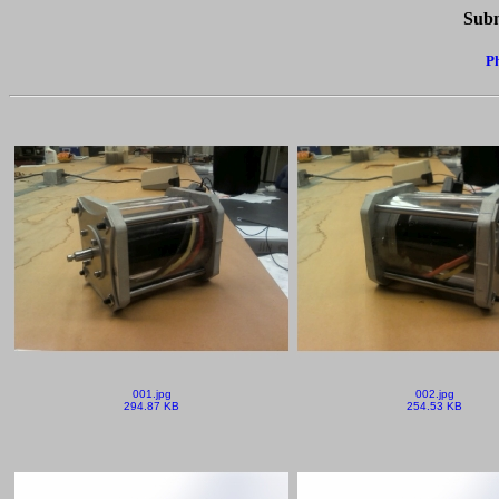
Subm
Ph
001.jpg
002.jpg
294.87 KB
254.53 KB