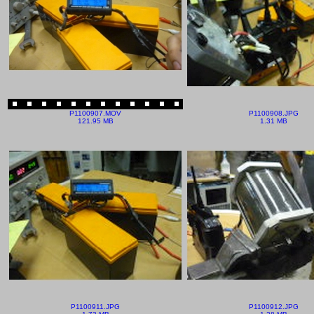
P1100907.MOV
P1100908.JPG
121.95 MB
1.31 MB
P1100911.JPG
P1100912.JPG