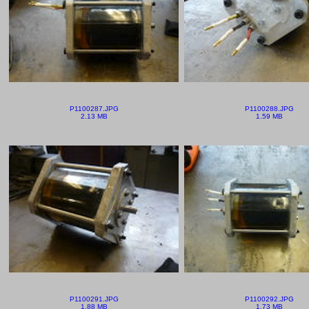
P1100287.JPG
P1100288.JPG
2.13 MB
1.59 MB
P1100291.JPG
P1100292.JPG
1.88 MB
1.73 MB