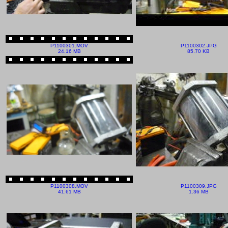
P1100301.MOV
P1100302.JPG
24.16 MB
85.70 KB
P1100308.MOV
P1100309.JPG
41.61 MB
1.36 MB