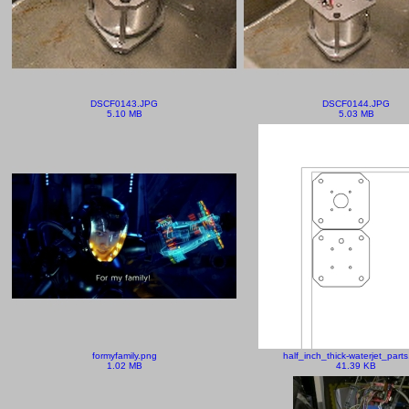
DSCF0143.JPG
DSCF0144.JPG
5.10 MB
5.03 MB
formyfamily.png
half_inch_thick-waterjet_part
1.02 MB
41.39 KB