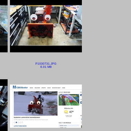
P1030731.JPG
6.01 MB