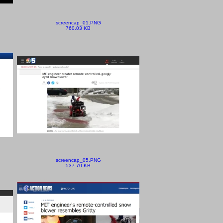
screencap_01.PNG
760.03 KB
screencap_05.PNG
537.70 KB