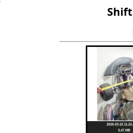
`
Shif
2025-03-22 11.22.
5.47 MB