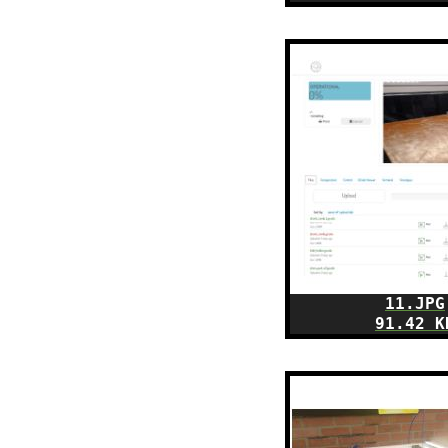
11.JPG
91.42 K