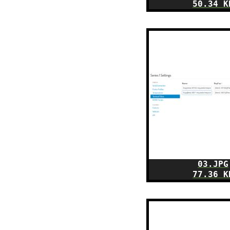
50.34 K
03.JPG
77.36 K