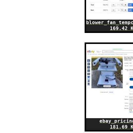
blower_fan_temp
169.42 
ebay_pricin
181.69 