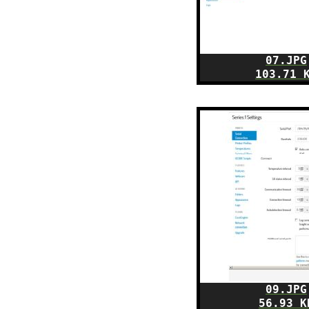
07.JPG
103.71 
09.JPG
56.93 K