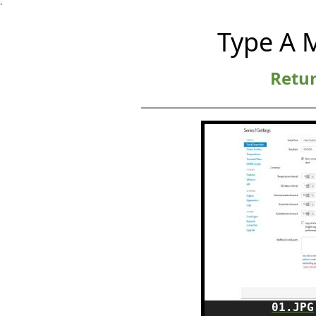
`
Type A 
Retur
01.JPG