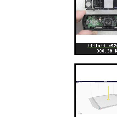
ifiixit_c92
300.38 