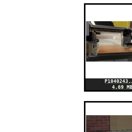
P1040243.
4.69 M