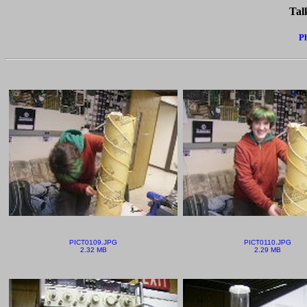
Talk
Ph
PICT0109.JPG
PICT0110.JPG
2.32 MB
2.29 MB