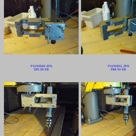
P1150830.JPG
P1150831.JPG
395.38 KB
698.54 KB