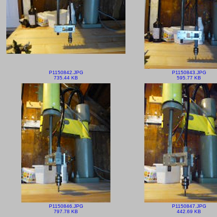
P1150842.JPG
P1150843.JPG
735.44 KB
595.77 KB
P1150846.JPG
P1150847.JPG
797.78 KB
442.69 KB