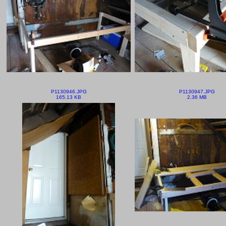
P1130946.JPG
P1130947.JPG
165.13 KB
2.36 MB