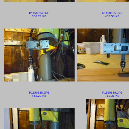
P1150834.JPG
P1150835.JPG
366.73 KB
403.56 KB
P1150838.JPG
P1150839.JPG
462.20 KB
712.31 KB