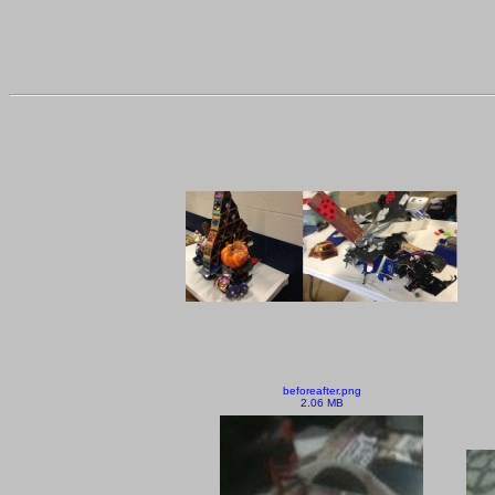
beforeafter.png
2.06 MB