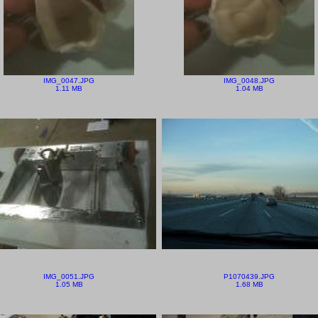
IMG_0047.JPG
IMG_0048.JPG
1.11 MB
1.04 MB
IMG_0051.JPG
P1070439.JPG
1.05 MB
1.68 MB