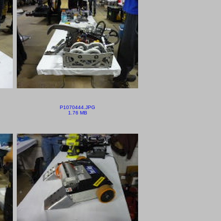
P1070444.JPG
1.76 MB