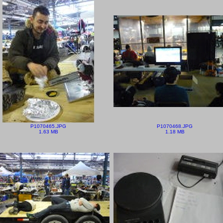
P1070465.JPG
P1070468.JPG
1.63 MB
1.18 MB