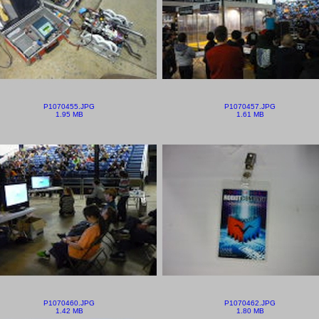
P1070455.JPG
P1070457.JPG
1.95 MB
1.61 MB
P1070460.JPG
P1070462.JPG
1.42 MB
1.80 MB