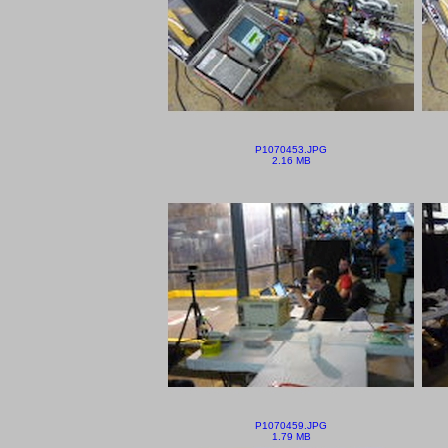
P1070453.JPG
2.16 MB
P1070459.JPG
1.79 MB