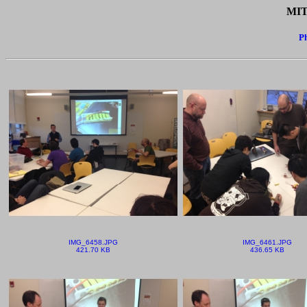
MIT
Ph
IMG_6458.JPG
IMG_6461.JPG
421.70 KB
436.65 KB