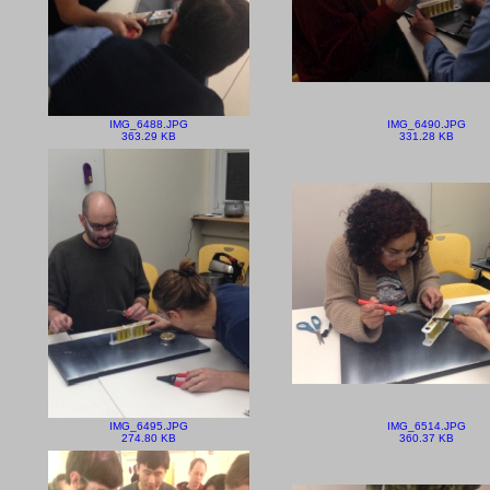
IMG_6488.JPG
IMG_6490.JPG
363.29 KB
331.28 KB
IMG_6495.JPG
IMG_6514.JPG
274.80 KB
360.37 KB