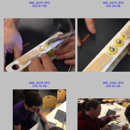
IMG_6475.JPG
IMG_6476.JPG
533.97 KB
520.38 KB
IMG_6479.JPG
IMG_6481.JPG
378.76 KB
428.62 KB