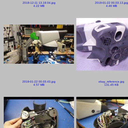
2018-12-11 13.19.04.jpg
2019-01-22 00.03.13.jpg
4.22 MB
4.46 MB
2019-01-22 00.03.43.jpg
ebay_reference.jpg
4.57 MB
131.45 KB