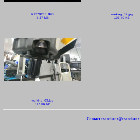
P1270243.JPG
working_02.jpg
4.47 MB
103.40 KB
working_05.jpg
117.66 KB
Contact transistor@transisto