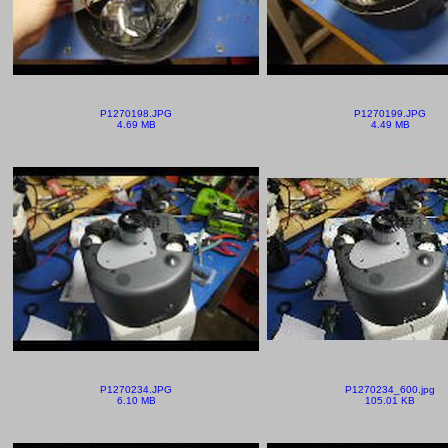
P1270198.JPG
P1270199.JPG
4.69 MB
4.49 MB
P1270234.JPG
P1270234_600.jpg
6.10 MB
105.01 KB