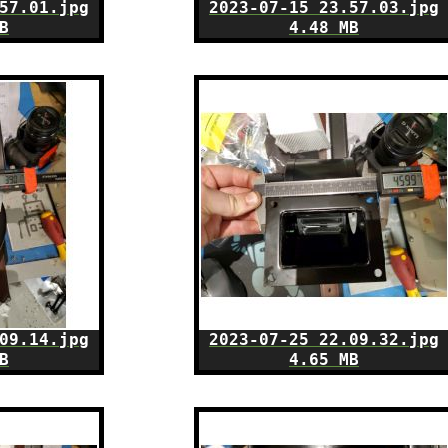
57.01.jpg
2023-07-15 23.57.03.jpg
B
4.48 MB
09.14.jpg
2023-07-25 22.09.32.jpg
B
4.65 MB