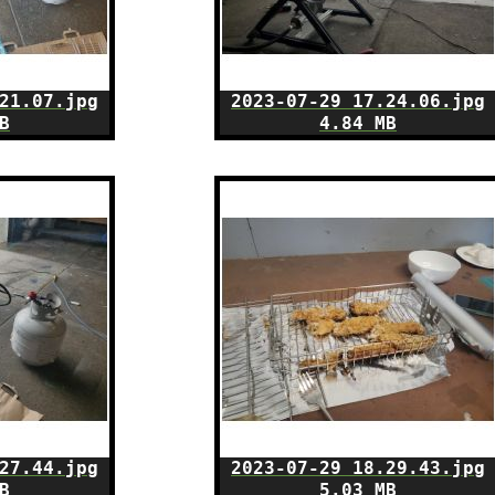
21.07.jpg
2023-07-29 17.24.06.jpg
B
4.84 MB
27.44.jpg
2023-07-29 18.29.43.jpg
B
5.03 MB