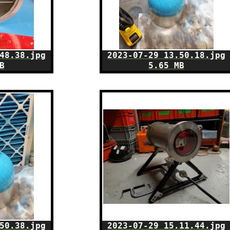
48.38.jpg
2023-07-29 13.50.18.jpg
B
5.65 MB
50.38.jpg
2023-07-29 15.11.44.jpg