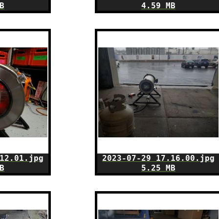
B
4.59 MB
12.01.jpg
2023-07-29 17.16.00.jpg
B
5.25 MB