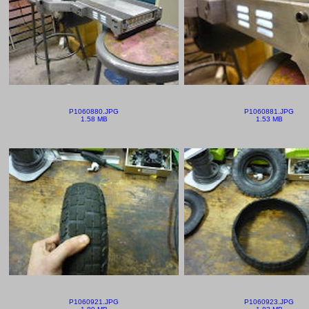
P1060880.JPG
P1060881.JPG
1.58 MB
1.53 MB
P1060921.JPG
P1060923.JPG