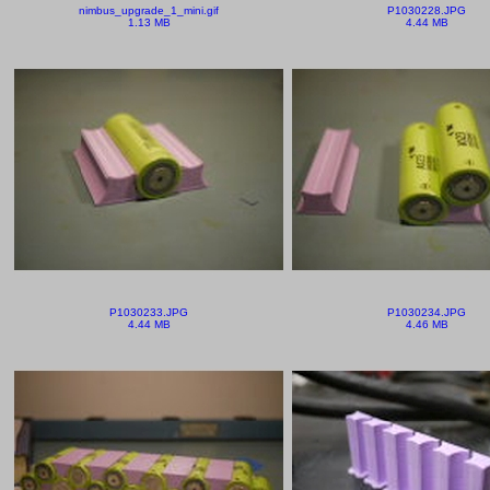
nimbus_upgrade_1_mini.gif
P1030228.JPG
1.13 MB
4.44 MB
P1030233.JPG
P1030234.JPG
4.44 MB
4.46 MB