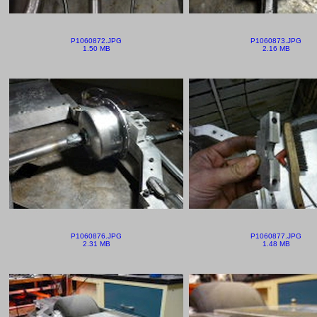
P1060872.JPG
P1060873.JPG
1.50 MB
2.16 MB
P1060876.JPG
P1060877.JPG
2.31 MB
1.48 MB