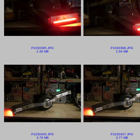
P1030395.JPG
P1030398.JPG
2.48 MB
2.94 MB
P1030405.JPG
P1030407.JPG
3.79 MB
3.77 MB