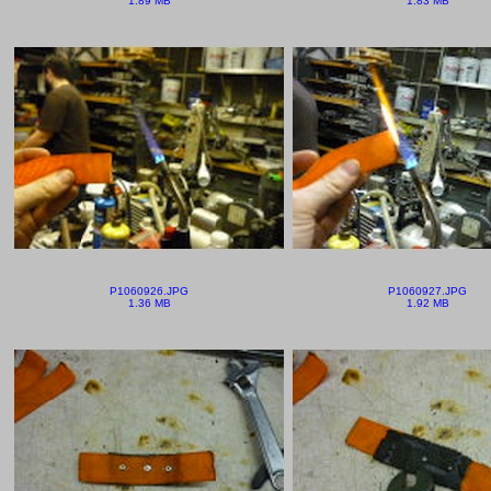
1.89 MB
1.83 MB
P1060926.JPG
P1060927.JPG
1.36 MB
1.92 MB