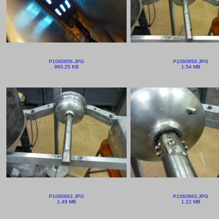
P1060856.JPG
P1060859.JPG
960.25 KB
1.54 MB
P1060862.JPG
P1060863.JPG
1.49 MB
1.22 MB