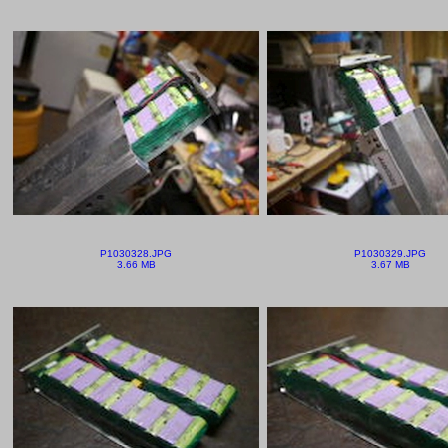
P1030328.JPG
P1030329.JPG
3.66 MB
3.67 MB