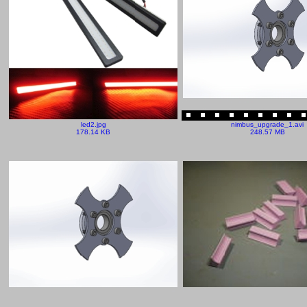
led2.jpg
nimbus_upgrade_1.avi
178.14 KB
248.57 MB