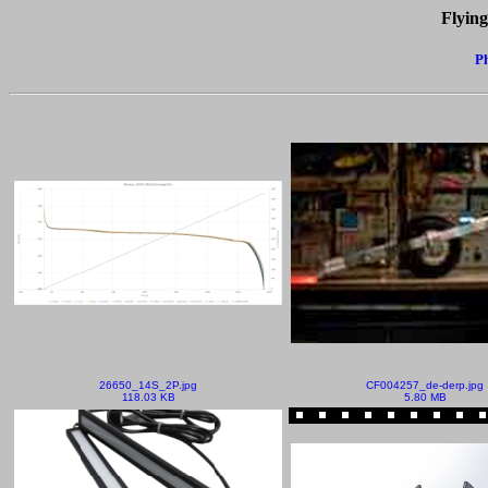
Flyin
Ph
26650_14S_2P.jpg
CF004257_de-derp.jpg
118.03 KB
5.80 MB