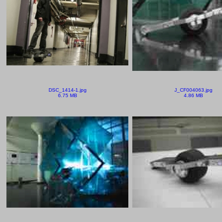
DSC_1414-1.jpg
J_CF004063.jpg
6.75 MB
4.86 MB