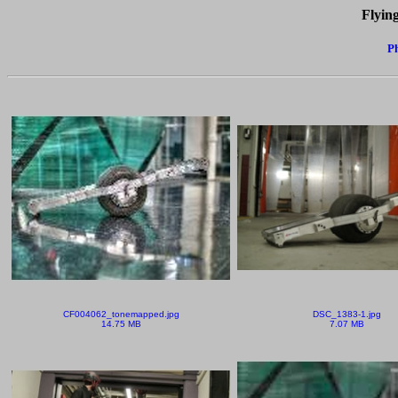
Flyin
Ph
CF004062_tonemapped.jpg
DSC_1383-1.jpg
14.75 MB
7.07 MB