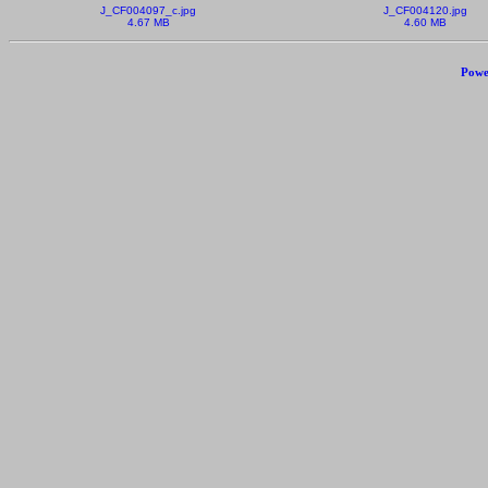
J_CF004097_c.jpg
J_CF004120.jpg
4.67 MB
4.60 MB
Powe