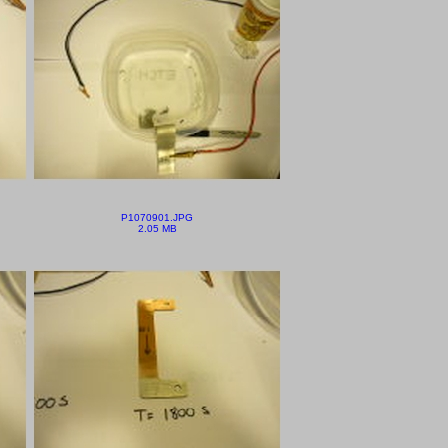
P1070901.JPG
2.05 MB