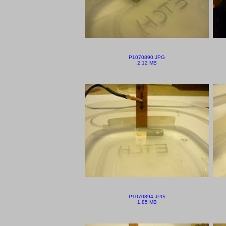
P1070890.JPG
2.12 MB
P1070894.JPG
1.85 MB