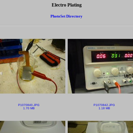
Electro Plating
PhotoSet Directory
P1070840.JPG
P1070842.JPG
1.70 MB
1.18 MB