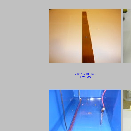
P1070918.JPG
1.73 MB