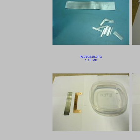
P1070845.JPG
1.16 MB