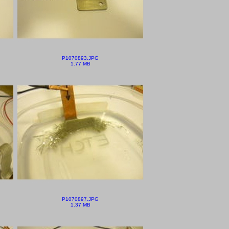
P1070893.JPG
1.77 MB
P1070897.JPG
1.37 MB