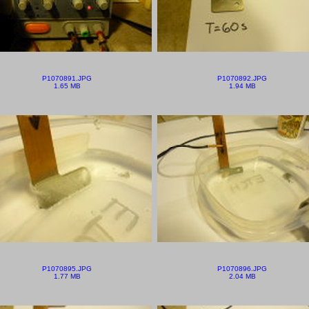
P1070891.JPG
P1070892.JPG
1.65 MB
1.94 MB
P1070895.JPG
P1070896.JPG
1.77 MB
2.04 MB