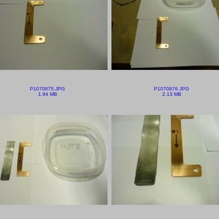
P1070875.JPG
P1070876.JPG
1.94 MB
2.13 MB