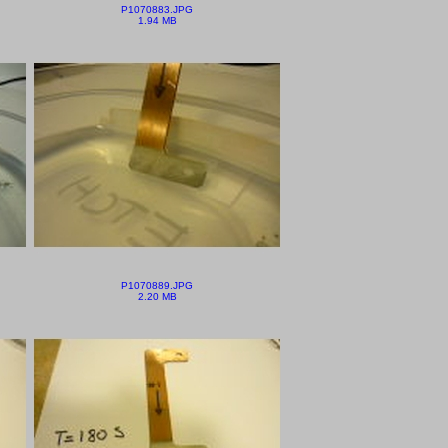
P1070883.JPG
1.94 MB
P1070889.JPG
2.20 MB