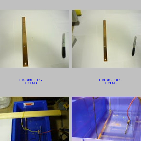
P1070919.JPG
P1070920.JPG
1.71 MB
1.73 MB