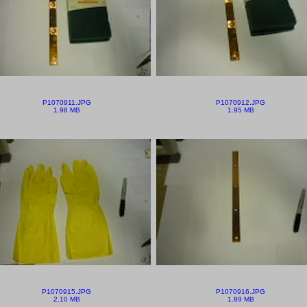
P1070911.JPG
P1070912.JPG
1.98 MB
1.95 MB
P1070915.JPG
P1070916.JPG
2.10 MB
1.89 MB