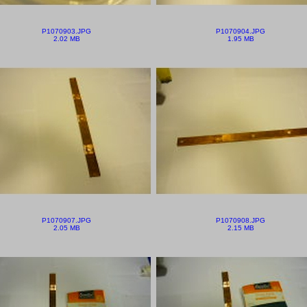
P1070903.JPG
P1070904.JPG
2.02 MB
1.95 MB
P1070907.JPG
P1070908.JPG
2.05 MB
2.15 MB