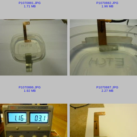
P1070881.JPG
P1070882.JPG
1.71 MB
1.96 MB
P1070886.JPG
P1070887.JPG
1.92 MB
2.27 MB