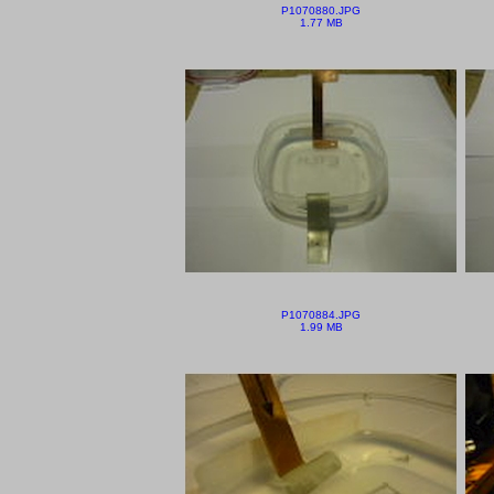
P1070880.JPG
1.77 MB
P1070884.JPG
1.99 MB