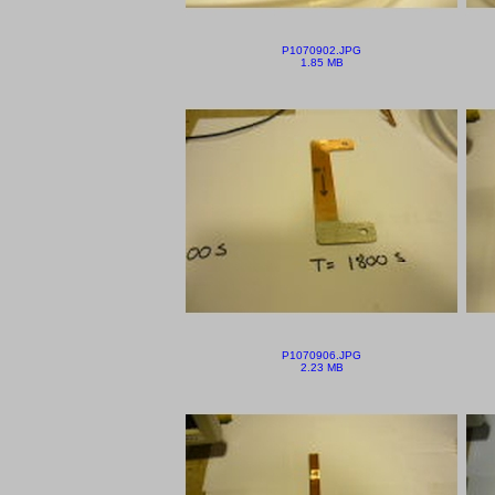
P1070902.JPG
1.85 MB
P1070906.JPG
2.23 MB