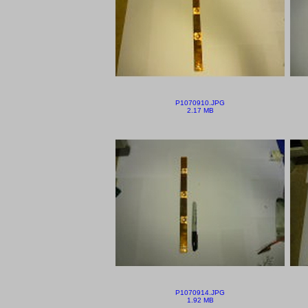
P1070910.JPG
2.17 MB
P1070914.JPG
1.92 MB