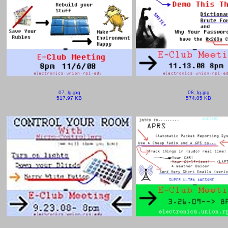
07_lg.jpg
08_lg.jpg
517.97 KB
574.05 KB