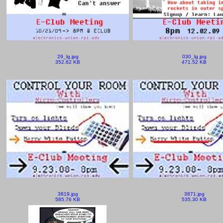
29_lg.jpg
030_lg.jpg
352.62 KB
471.52 KB
3819.jpg
3871.jpg
585.76 KB
535.30 KB