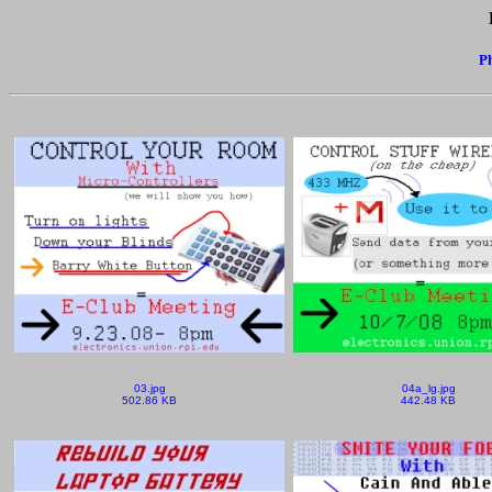
Ph
03.jpg
04a_lg.jpg
502.86 KB
442.48 KB