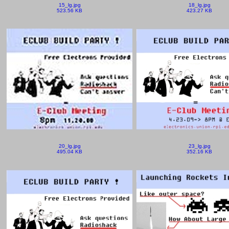
15_lg.jpg
18_lg.jpg
523.56 KB
423.27 KB
20_lg.jpg
23_lg.jpg
495.04 KB
352.16 KB