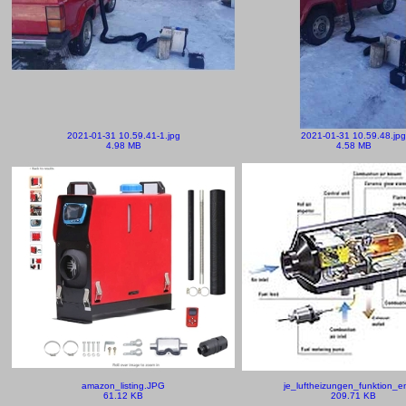
2021-01-31 10.59.41-1.jpg
2021-01-31 10.59.48.jpg
4.98 MB
4.58 MB
amazon_listing.JPG
je_luftheizungen_funktion_e
61.12 KB
209.71 KB