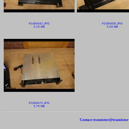
P1060442.JPG
P1060450.JPG
5.15 MB
5.03 MB
P1060472.JPG
5.75 MB
Contact transistor@transisto