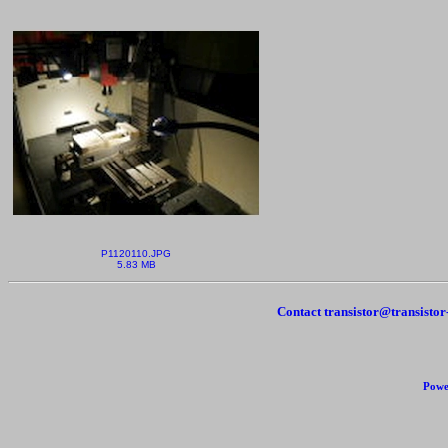
P1120110.JPG
5.83 MB
Contact transistor@transisto
Powe