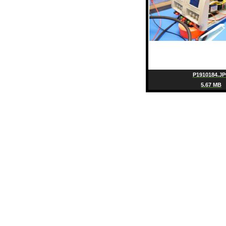
P1910184.J
5.67 MB