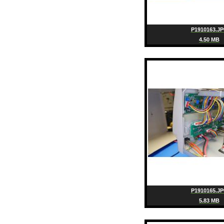
P1910163.J
4.50 MB
P1910165.J
5.83 MB