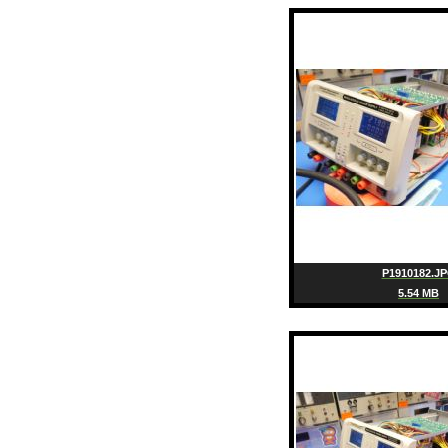
P1910182.J
5.54 MB