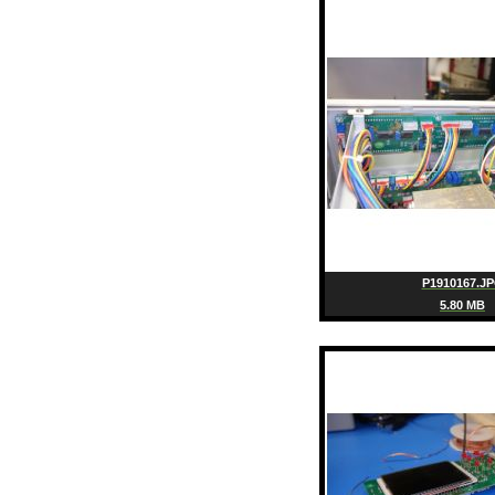
P1910167.J
5.80 MB