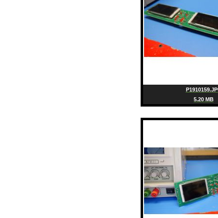
P1910159.J
5.20 MB