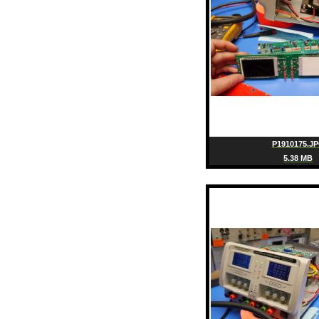
P1910175.J
5.38 MB