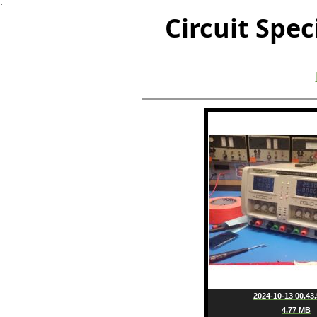
`
Circuit Spec
2024-10-13 00.43.
4.77 MB