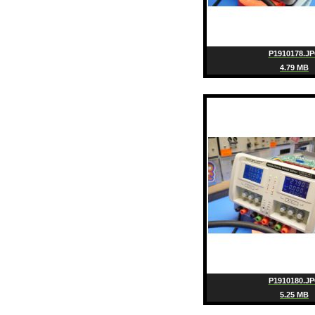
P1910178.J
4.79 MB
P1910180.J
5.25 MB