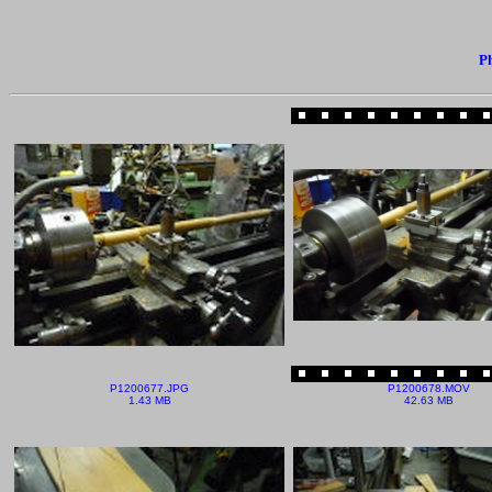
Ph
P1200677.JPG
P1200678.MOV
1.43 MB
42.63 MB