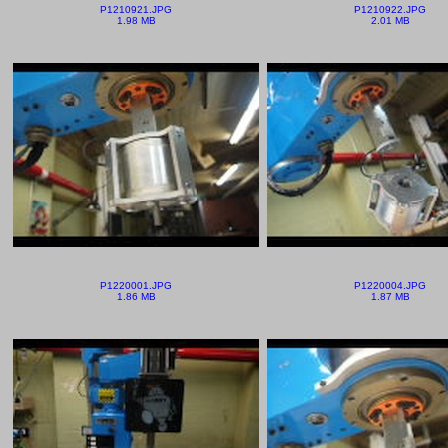
P1210921.JPG
P1210922.JPG
1.98 MB
2.01 MB
P1220001.JPG
P1220004.JPG
1.86 MB
1.87 MB