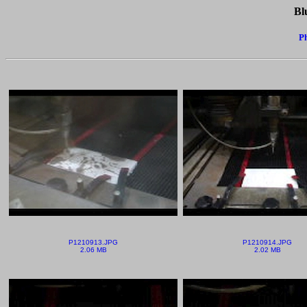
Bl
Ph
P1210913.JPG
P1210914.JPG
2.06 MB
2.02 MB