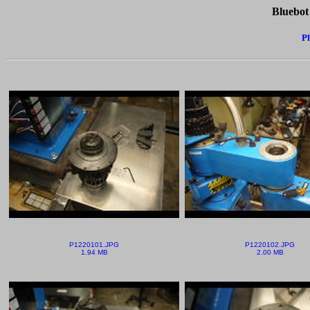
Bluebot
Ph
P1220101.JPG
P1220102.JPG
1.94 MB
2.00 MB