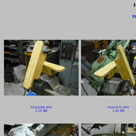
H
Ph
P1110269.JPG
P1110270.JPG
1.19 MB
1.46 MB