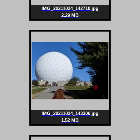
IMG_20211024_142718.jpg
2.29 MB
IMG_20211024_143306.jpg
1.52 MB