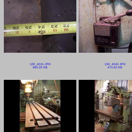
100_4241.JPG
100_4242.JPG
965.05 KB
474.63 KB