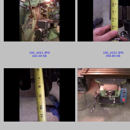
100_4221.JPG
100_4222.JPG
442.49 KB
359.89 KB