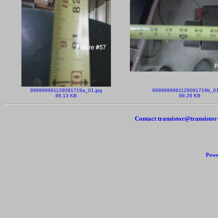
999999991129091719a_01.jpg
9999999991129091719b_01
88.13 KB
68.29 KB
Contact transistor@transisto
Powe