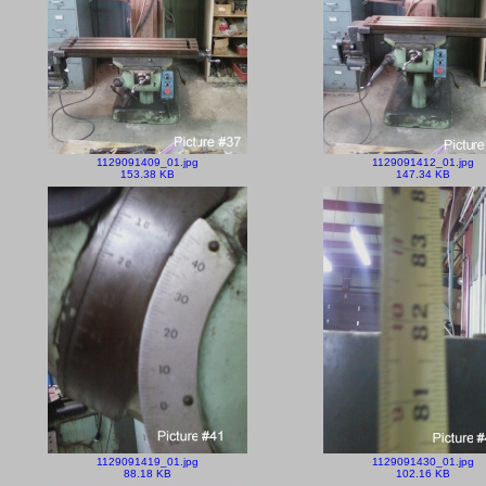
1129091409_01.jpg
1129091412_01.jpg
153.38 KB
147.34 KB
1129091419_01.jpg
1129091430_01.jpg
88.18 KB
102.16 KB