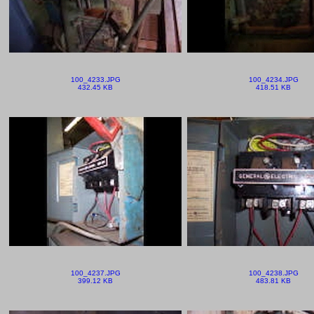
100_4233.JPG
100_4234.JPG
432.45 KB
418.51 KB
100_4237.JPG
100_4238.JPG
399.12 KB
483.81 KB