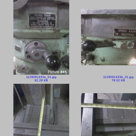
1129091433a_01.jpg
1129091433b_01.jpg
82.28 KB
78.02 KB