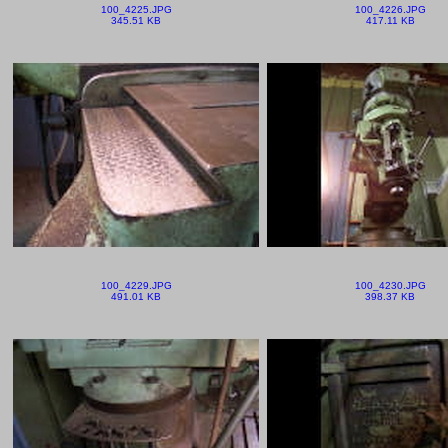
100_4225.JPG
100_4226.JPG
345.51 KB
417.11 KB
100_4229.JPG
100_4230.JPG
491.01 KB
398.37 KB