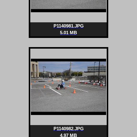
P1140981.JPG
5.01 MB
P1140982.JPG
4.97 MB