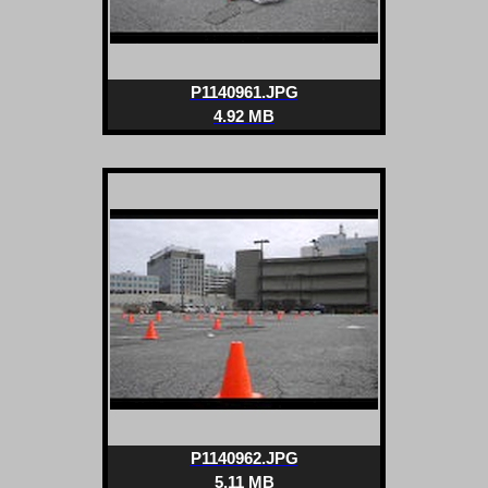
P1140961.JPG
4.92 MB
P1140962.JPG
5.11 MB